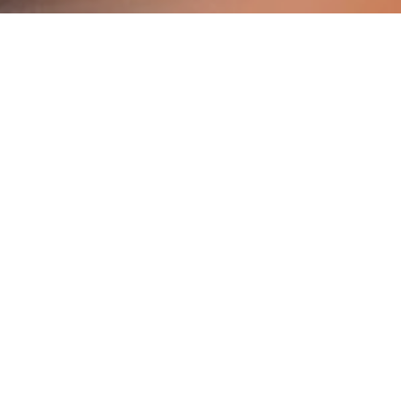
116 persone tratte in salvo
lunghissimi giorni senza c
portare tutti a bordo della
l’assegnazione punitiva di 
diritti umani e del diritto i
Nella missione della Ocean
intervenuto in un soccors
accompagnati, 13 donne, u
gas al largo della Tunisia.
intervenire in loro socc
viking ha avuto il permesso
nave: “Ancora una volta –