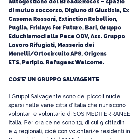
autogestione del Bread&Roses – spazio
di mutuo soccorso, Digiuno di Giustizia, Ex
Casema Rossani, Extinction Rebellion,
Puglia, Fridays for Future, Bari, Gruppo
Educhiamoci alla Pace ODV, Ass. Gruppo
Lavoro Rifugiati, Masseria dei
Monelli/Ortocircuito APS, Origens
ETS, Periplo, Refugees Welcome.
COS’E’ UN GRUPPO SALVAGENTE
I
Gruppi Salvagente sono dei piccoli nuclei
sparsi nelle varie città d’Italia che riuniscono
volontari e volontarie di SOS MEDITERRANEE
Italia
. Per ora ce ne sono 1
3
, di cui 9 cittadini
e
4
regionali, cioè con volontari/e residenti in