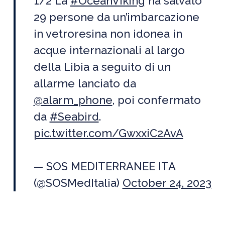
1/2 La
#OceanViking
ha salvato
29 persone da un’imbarcazione
in vetroresina non idonea in
acque internazionali al largo
della Libia a seguito di un
allarme lanciato da
@alarm_phone
, poi confermato
da
#Seabird
.
pic.twitter.com/GwxxiC2AvA
— SOS MEDITERRANEE ITA
(@SOSMedItalia)
October 24, 2023