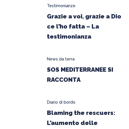
testimonianza
Testimonianze
Grazie a voi, grazie a Dio
ce l’ho fatta – La
testimonianza
SOS
News da terra
MEDITERRANEE
SOS MEDITERRANEE SI
SI
RACCONTA
RACCONTA
Blaming
Diario di bordo
the
Blaming the rescuers:
rescuers:
L’aumento delle
L’aumento