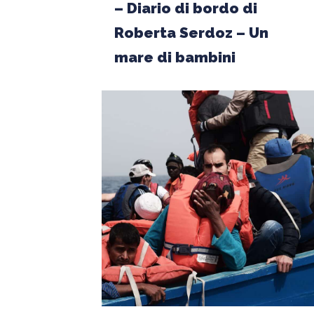
– Diario di bordo di
Roberta Serdoz – Un
mare di bambini
Grazie
a
voi,
grazie
a
Dio
ce
l’ho
fatta
–
La