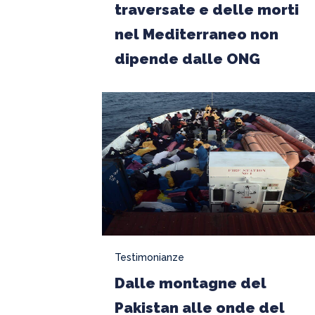
delle
traversate e delle morti
traversate
nel Mediterraneo non
e
dipende dalle ONG
delle
morti
Dalle
nel
montagne
Mediterraneo
del
non
Pakistan
dipende
alle
dalle
onde
ONG
del
Mediterraneo,
Testimonianze
il
Dalle montagne del
destino
singolare
Pakistan alle onde del