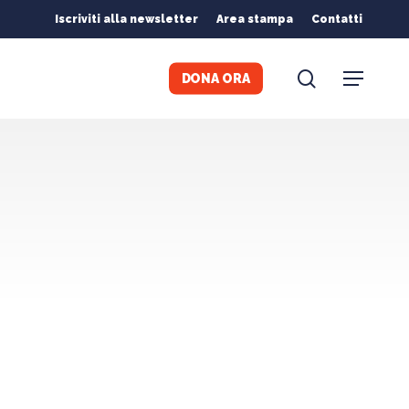
Iscriviti alla newsletter
Area stampa
Contatti
search
Menu
DONA ORA