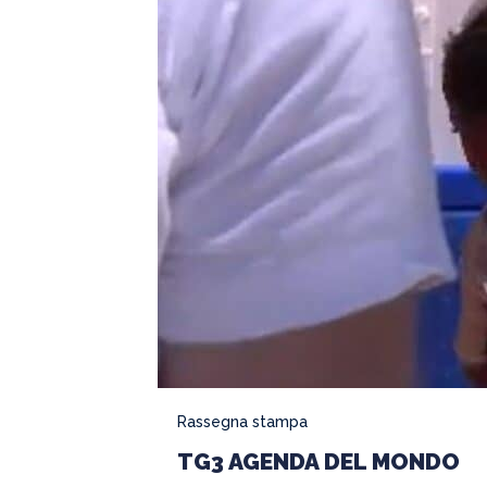
Roberta
Serdoz
–
Un
mare
di
bambini
Rassegna stampa
TG3 AGENDA DEL MONDO