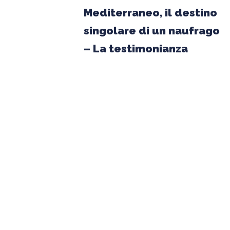
di
Mediterraneo, il destino
un
singolare di un naufrago
naufrago
– La testimonianza
–
La
testimonianza