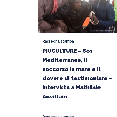
Mediterranee,
il
soccorso
in
mare
Rassegna stampa
e
PIUCULTURE – Sos
il
dovere
Mediterranee, il
di
soccorso in mare e il
testimoniare
dovere di testimoniare –
–
Intervista a Mathilde
Intervista
Auvillain
a
Mathilde
Auvillain
Messaggio