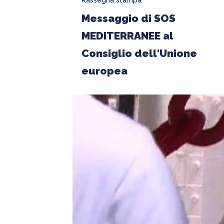
Rassegna stampa
di
Messaggio di SOS
SOS
MEDITERRANEE al
MEDITERRANEE
al
Consiglio dell'Unione
Consiglio
europea
dell'Unione
europea
TG3
AGENDA
DEL
MONDO
–
Diario
di
bordo
di