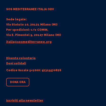
SOS MEDITERRANEE
ITALIA ODV
Sede legale:
Via Statuto 10, 20121 Milano (MI)
Per spedizioni: c/o COMIN,
Via E. Pimentel 9, 20127 Milano (MI)
italia@sosmediterranee.org
Diventa volontario
Doni solidali
Codice fiscale 5×1000: 97315570826
DONA ORA
Iscriviti alla newsletter