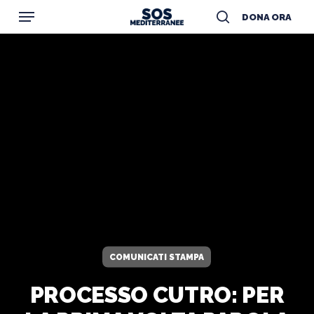
Menu
Skip
DONA ORA
to
search
main
content
COMUNICATI STAMPA
PROCESSO CUTRO: PER