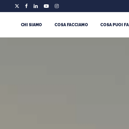
Skip
x-
facebook
linkedin
youtube
instagram
to
twitter
main
CHI SIAMO
COSA FACCIAMO
COSA PUOI FA
content
Premi Invio per cercare oppure ESC per chiudere