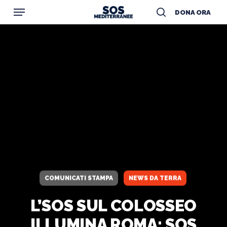
Menu
Skip
DONA ORA
to
search
main
content
COMUNICATI STAMPA
NEWS DA TERRA
L’SOS SUL COLOSSEO
ILLUMINA ROMA: SOS