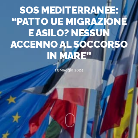
SOS MEDITERRANEE:
“PATTO UE MIGRAZIONE
E ASILO? NESSUN
ACCENNO AL SOCCORSO
IN MARE”
15 Maggio 2024