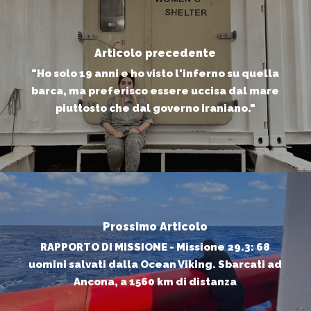
Articolo precedente
"Ho solo 19 anni e ho visto l'inferno su quella
barca, ma preferisco essere uccisa dal mare
piuttosto che dal governo iraniano."
Prossimo Articolo
RAPPORTO DI MISSIONE - Missione 29.3: 68
uomini salvati dalla Ocean Viking. Sbarcati ad
Ancona, a 1560 km di distanza