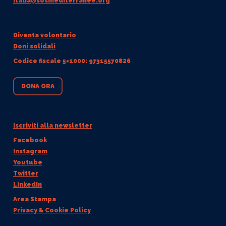
italia@sosmediterranee.org
Diventa volontario
Doni solidali
Codice fiscale 5×1000: 97315570826
DONA ORA
Iscriviti alla newsletter
Facebook
Instagram
Youtube
Twitter
LinkedIn
Area Stampa
Privacy & Cookie Policy