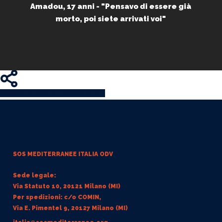
Amadou, 17 anni - "Pensavo di essere già
morto, poi siete arrivati voi"
Share
Share
Share
Share
Pin
SOS MEDITERRANEE
ITALIA ODV
Sede legale:
Via Statuto 10, 20121 Milano (MI)
Per spedizioni: c/o COMIN,
Via E. Pimentel 9, 20127 Milano (MI)