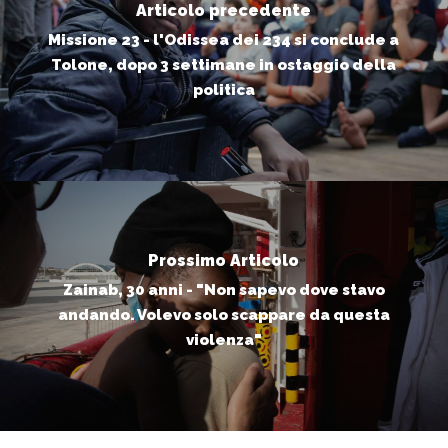
Articolo precedente
Missione 23 - l'Odissea dei 234 si conclude a
Tolone, dopo 3 settimane in ostaggio della
politica
Prossimo Articolo
Zainab, 30 anni - "Non sapevo dove stavo
andando. Volevo solo scappare da questa
violenza"