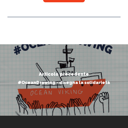
Articolo precedente
#OceanDrawing - disegna la solidarietà