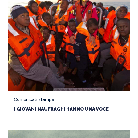
UNA
VOCE
Comunicati stampa
I GIOVANI NAUFRAGHI HANNO UNA VOCE
SalvaMenti…