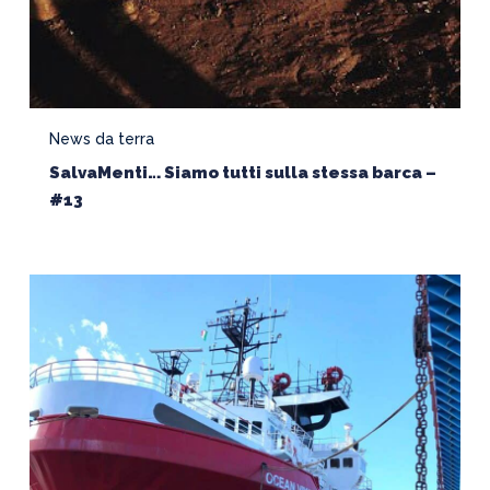
News da terra
SalvaMenti… Siamo tutti sulla stessa barca –
#13
Revocato
il
fermo
amministrativo
della
Ocean
Viking