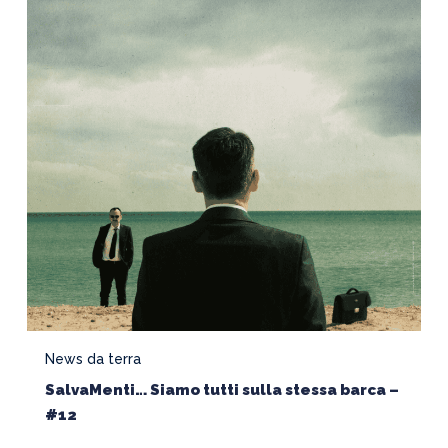
Siamo
tutti
sulla
stessa
barca
–
#12
News da terra
SalvaMenti… Siamo tutti sulla stessa barca –
#12