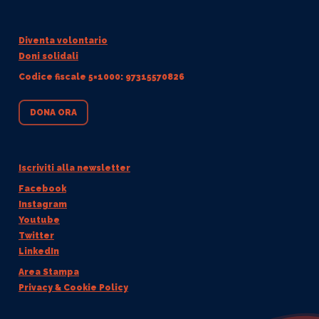
Diventa volontario
Doni solidali
Codice fiscale 5×1000: 97315570826
DONA ORA
Iscriviti alla newsletter
Facebook
Instagram
Youtube
Twitter
LinkedIn
Area Stampa
Privacy & Cookie Policy