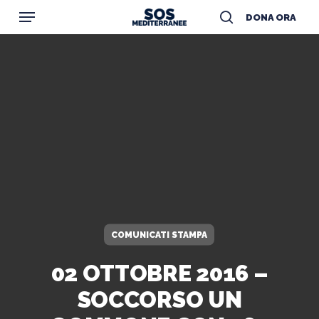
Menu
Skip
DONA ORA
to
search
main
content
COMUNICATI STAMPA
02 OTTOBRE 2016 –
SOCCORSO UN