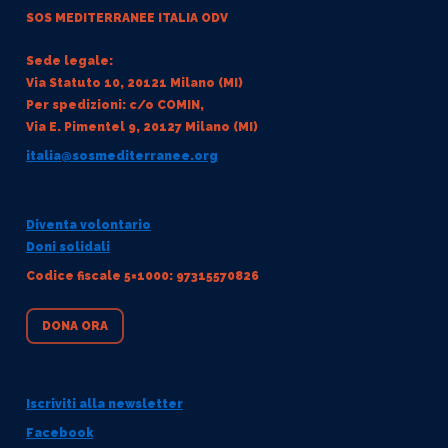
SOS MEDITERRANEE
ITALIA ODV
Sede legale:
Via Statuto 10, 20121 Milano (MI)
Per spedizioni: c/o COMIN,
Via E. Pimentel 9, 20127 Milano (MI)
italia@sosmediterranee.org
Diventa volontario
Doni solidali
Codice fiscale 5×1000: 97315570826
DONA ORA
Iscriviti alla newsletter
Facebook