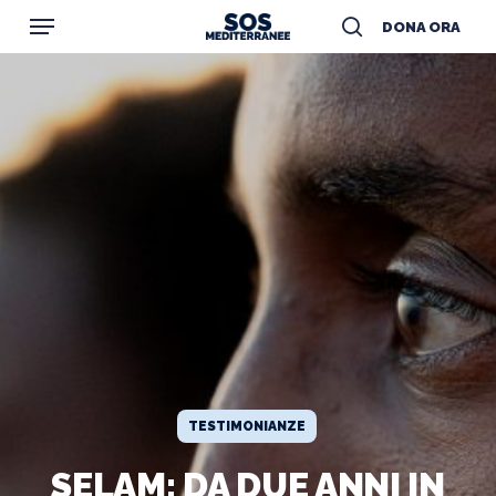
Menu
Skip
DONA ORA
to
search
main
content
TESTIMONIANZE
SELAM: DA DUE ANNI IN