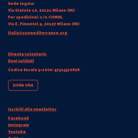
Sede legale:
Via Statuto 10, 20121 Milano (MI)
Per spedizioni: c/o COMIN,
Via E. Pimentel 9, 20127 Milano (MI)
italia@sosmediterranee.org
Diventa volontario
Doni solidali
Codice fiscale 5×1000: 97315570826
DONA ORA
Iscriviti alla newsletter
Facebook
Instagram
Youtube