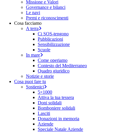
Missione e Valori
Governance e bilanci
Le navi
Premi e riconoscimenti
Cosa facciamo
A terra
Ci SOS-tengono
Pubblicazioni
Sensibilizzazione
Scuole
In mare
Come operiamo
Contesto del Mediterraneo
Quadro giuridico
Notizie e storie
Cosa puoi fare tu
Sostienici
5×1000
Attiva la tua tessera
Doni solidali
Bomboniere solidali
Lasciti
Donazioni in memoria
Aziende
Speciale Natale Aziende