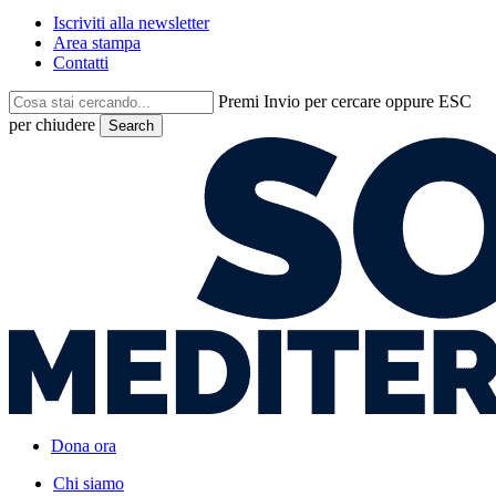
Iscriviti alla newsletter
Area stampa
Contatti
Premi Invio per cercare oppure ESC
per chiudere
Search
Close
Search
Dona ora
search
Menu
Chi siamo