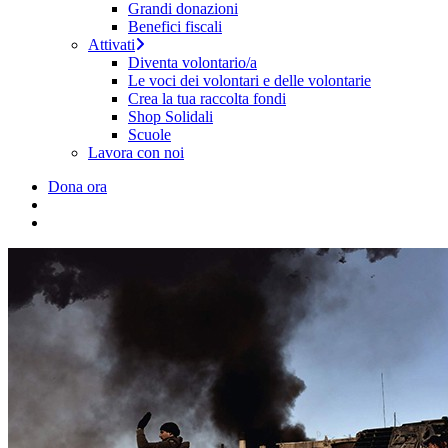
Grandi donazioni
Benefici fiscali
Attivati
Diventa volontario/a
Le voci dei volontari e delle volontarie
Crea la tua raccolta fondi
Shop Solidali
Scuole
Lavora con noi
Dona ora
search
Menu