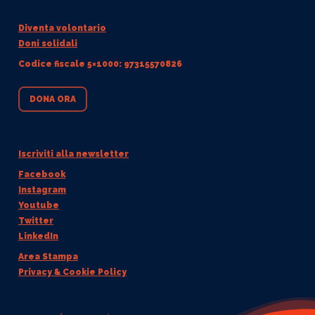
Diventa volontario
Doni solidali
Codice fiscale 5×1000: 97315570826
DONA ORA
Iscriviti alla newsletter
Facebook
Instagram
Youtube
Twitter
LinkedIn
Area Stampa
Privacy & Cookie Policy