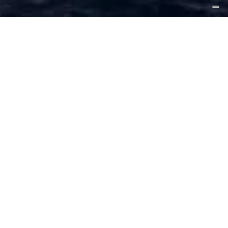
e aperto e in condizioni
isperate, che fuggono dai
atici».
nza Frontiere,
mbiente e Legalità
iente, il festival nazionale
e, per il loro impegno da
à organizzata.
iviti alla newsletter