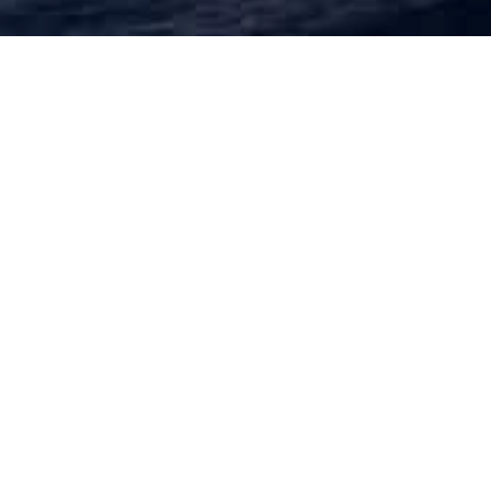
«Per il coraggioso e gene
precarie, finalizzato a tra
loro paesi diventati invivib
Con queste motivazioni, 
Mediterranea Saving Hum
di Legambiente Onlus e Li
Tra i premiati, in occasion
di Legambiente, anche ammi
difensori della legalità nel
SOS MEDITERRANEE
ITALIA ODV