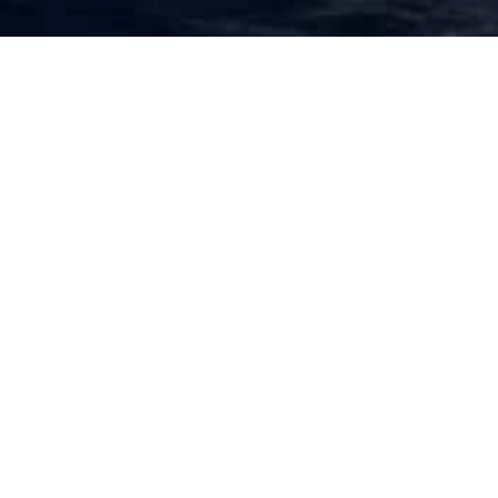
roso impegno profuso in questi anni, operando in mar
rre in salvo, fino al porto sicuro più vicino, persone d
ili a causa di guerre, conflitti etnici, cambiamenti clim
SOS MEDITERRANEE ha ricevuto, insieme a Medici Se
ans, Sea-Watch e Proactiva Open Arms,
il premio A
bera Contro le Mafie.
e della XV edizione del premio nell’ambito di Festamb
nistratori, giornalisti, magistrati e forze dell’ordin
la lotta all’ecomafia, alla corruzione e alla criminalit
Diventa volontario
Iscr