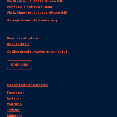
Via Statuto 10, 20121 Milano (MI)
Per spedizioni: c/o COMIN,
Via E. Pimentel 9, 20127 Milano (MI)
italia@sosmediterranee.org
Diventa volontario
Doni solidali
Codice fiscale 5×1000: 97315570826
DONA ORA
Iscriviti alla newsletter
Facebook
Instagram
Youtube
Twitter
LinkedIn