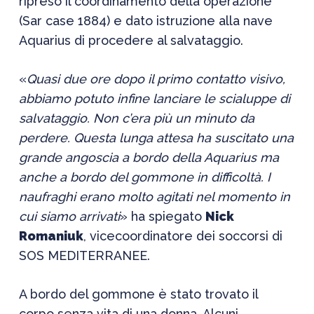
ripreso il coordinamento della operazione
(Sar case 1884) e dato istruzione alla nave
Aquarius di procedere al salvataggio.
«
Quasi due ore dopo il primo contatto visivo,
abbiamo potuto infine lanciare le scialuppe di
salvataggio. Non c’era più un minuto da
perdere. Questa lunga attesa ha suscitato una
grande angoscia a bordo della Aquarius ma
anche a bordo del gommone in difficoltà. I
naufraghi erano molto agitati nel momento in
cui siamo arrivati
» ha spiegato
Nick
Romaniuk
, vicecoordinatore dei soccorsi di
SOS MEDITERRANEE.
A bordo del gommone è stato trovato il
corpo senza vita di una donna. Alcuni