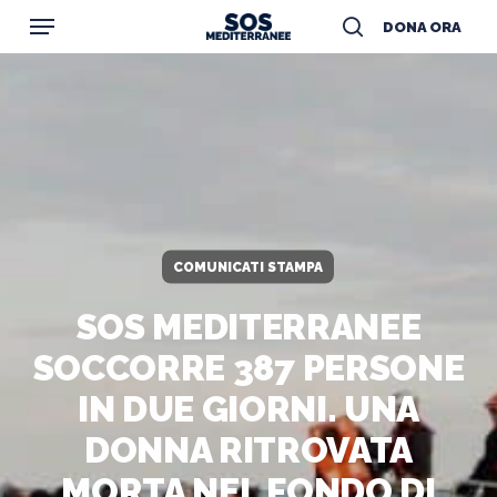
Menu
Skip
DONA ORA
to
search
main
content
COMUNICATI STAMPA
SOS MEDITERRANEE
SOCCORRE 387 PERSONE
IN DUE GIORNI. UNA
DONNA RITROVATA
MORTA NEL FONDO DI