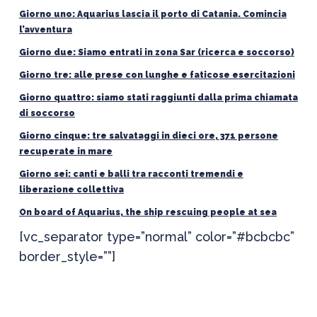
Giorno uno: Aquarius lascia il porto di Catania. Comincia
l’avventura
Giorno due: Siamo entrati in zona Sar (ricerca e soccorso)
Giorno tre: alle prese con lunghe e faticose esercitazioni
Giorno quattro: siamo stati raggiunti dalla prima chiamata
di soccorso
Giorno cinque: tre salvataggi in dieci ore, 371 persone
recuperate in mare
Giorno sei: canti e balli tra racconti tremendi e
liberazione collettiva
On board of Aquarius, the ship rescuing people at sea
[vc_separator type=”normal” color=”#bcbcbc”
border_style=””]