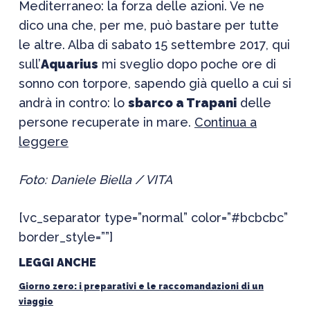
Mediterraneo: la forza delle azioni. Ve ne
dico una che, per me, può bastare per tutte
le altre. Alba di sabato 15 settembre 2017, qui
sull’
Aquarius
mi sveglio dopo poche ore di
sonno con torpore, sapendo già quello a cui si
andrà in contro: lo
sbarco a Trapani
delle
persone recuperate in mare.
Continua a
leggere
Foto: Daniele Biella / VITA
[vc_separator type=”normal” color=”#bcbcbc”
border_style=””]
LEGGI ANCHE
Giorno zero: i preparativi e le raccomandazioni di un
viaggio