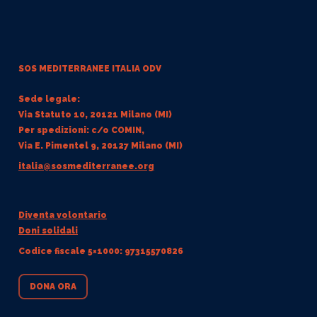
SOS MEDITERRANEE
ITALIA ODV
Sede legale:
Via Statuto 10, 20121 Milano (MI)
Per spedizioni: c/o COMIN,
Via E. Pimentel 9, 20127 Milano (MI)
italia@sosmediterranee.org
Diventa volontario
Doni solidali
Codice fiscale 5×1000: 97315570826
DONA ORA