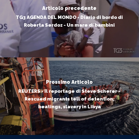
Articolo precedente
TG3 AGENDA DEL MONDO - Diario di bordo di
Roberta Serdoz - Un mare di bambini
Prossimo Articolo
REUTERS - Il reportage di Steve Scherer -
Rescued migrants tell of detention,
beatings, slavery in Libya