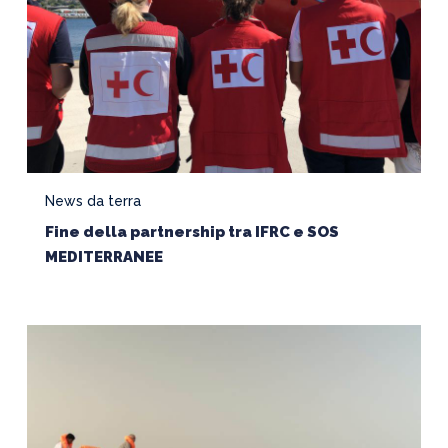
News da terra
Fine della partnership tra IFRC e SOS
MEDITERRANEE
Mediterraneo,
Dieci
Anni
di
Emergenza: