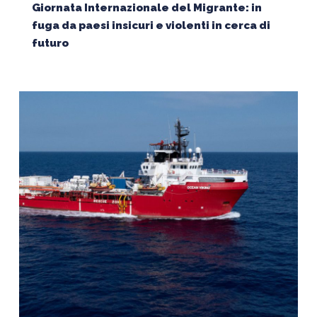
Giornata Internazionale del Migrante: in
fuga da paesi insicuri e violenti in cerca di
futuro
La
Ocean
Viking
torna
in
mare
dopo
quasi
4
mesi
dall’attacco