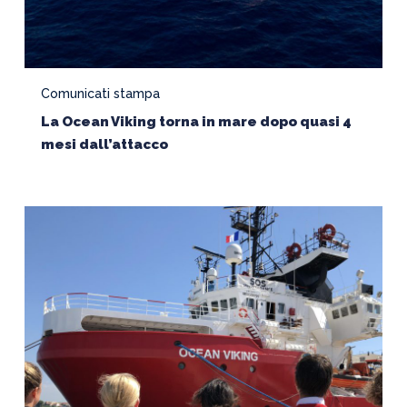
Comunicati stampa
La Ocean Viking torna in mare dopo quasi 4
mesi dall’attacco
Fine
della
partnership
tra
IFRC
e
SOS
MEDITERRANEE