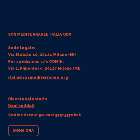
SOS MEDITERRANEE
ITALIA ODV
Sede legale:
Via Statuto 10, 20121 Milano (MI)
Per spedizioni: c/o COMIN,
Via E. Pimentel 9, 20127 Milano (MI)
italia@sosmediterranee.org
Diventa volontario
Doni solidali
Codice fiscale 5×1000: 97315570826
DONA ORA