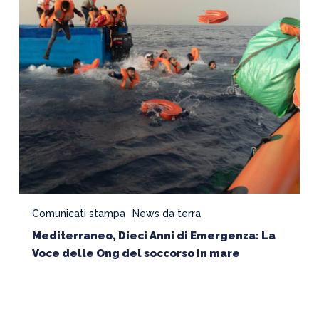
La
Voce
delle
Ong
del
soccorso
in
mare
Comunicati stampa
News da terra
Mediterraneo, Dieci Anni di Emergenza: La
Voce delle Ong del soccorso in mare