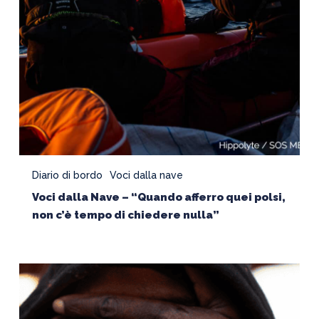
polsi,
non
c’è
tempo
di
chiedere
nulla”
Diario di bordo
Voci dalla nave
Voci dalla Nave – “Quando afferro quei polsi,
non c’è tempo di chiedere nulla”
Samy,
16
anni