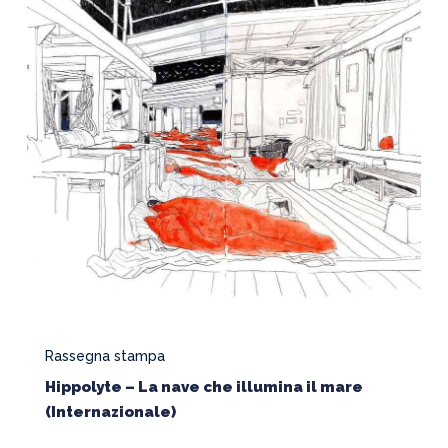
nave
che
illumina
il
mare
(Internazionale)
Rassegna stampa
Hippolyte – La nave che illumina il mare
(Internazionale)