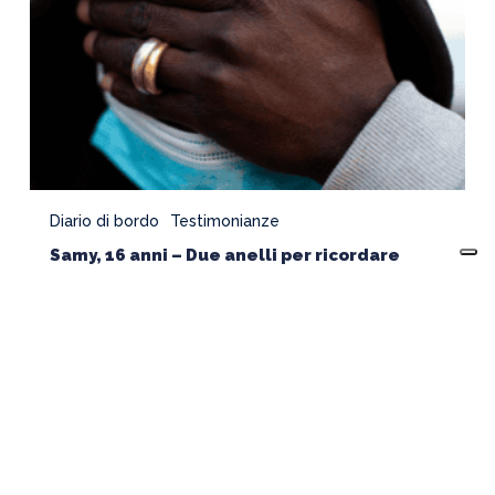
–
Due
anelli
per
ricordare
Diario di bordo
Testimonianze
Samy, 16 anni – Due anelli per ricordare
SOS MEDITERRANEE
ITALIA ODV