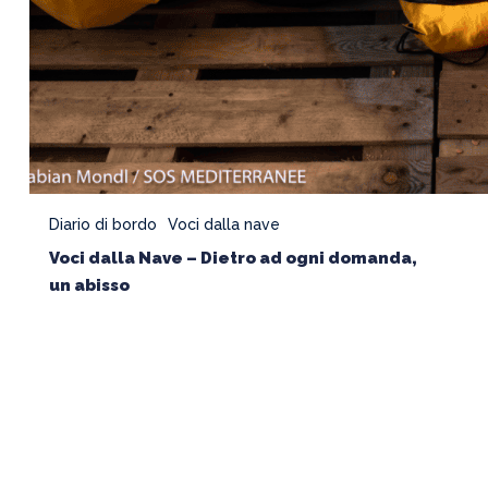
Diario di bordo
Voci dalla nave
Voci dalla Nave – Dietro ad ogni domanda,
un abisso
“Abbiamo
bisogno
di
un
Porto