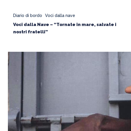
fratelli”
Diario di bordo
Voci dalla nave
Voci dalla Nave – “Tornate in mare, salvate i
nostri fratelli”
SalvaMenti…
Siamo
tutti
sulla
stessa
barca
–
#15