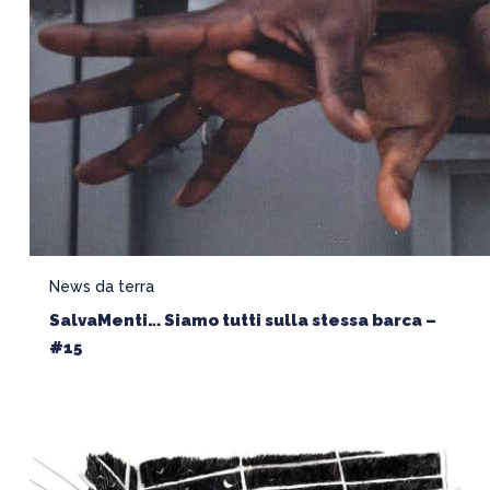
News da terra
SalvaMenti… Siamo tutti sulla stessa barca –
#15
Hippolyte
–
La