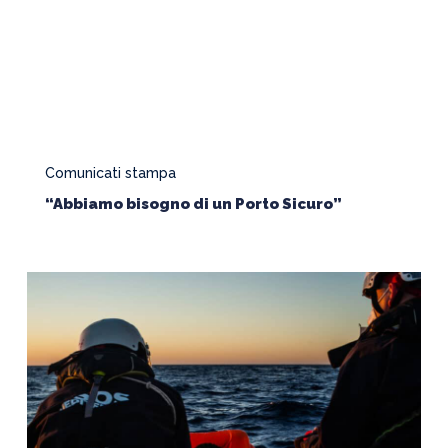
Sicuro”
Comunicati stampa
“Abbiamo bisogno di un Porto Sicuro”
Voci
dalla
Nave
–
“Quando
afferro
quei