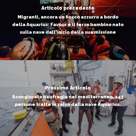
Articolo precedente
Migranti, ancora un fiocco azzurro a bordo
della Aquarius: Favour è il terzo bambino nato
sulla nave dall’inizio della sua missione
Prossimo Articolo
Scongiurato naufragio nel mediterraneo, 143
persone tratte in salvo dalla nave Aquarius.