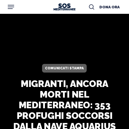
Menu
Skip
DONA ORA
to
search
main
content
COMUNICATI STAMPA
MIGRANTI, ANCORA
MORTI NEL
MEDITERRANEO: 353
PROFUGHI SOCCORSI
DALLA NAVE AQUARIUS